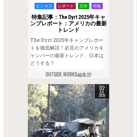
Posted
ビジネス
レポート
北米
特集
in
特集記事：The Dyrt 2025年キャ
ンプレポート：アメリカの最新
トレンド
The Dyrt 2025年キャンプレポー
トを徹底解説！必見のアメリカキ
ャンパーの最新トレンド、日本は
どうする？
OUTSIDE WORKS編集部
4
3553
02
3月
2025