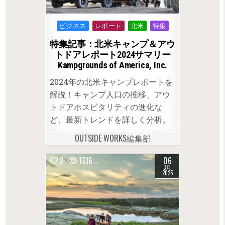
Posted
ビジネス
レポート
北米
特集
in
特集記事：北米キャンプ＆アウ
トドアレポート2024サマリー
Kampgrounds of America, Inc.
2024年の北米キャンプレポートを
解説！キャンプ人口の推移、アウ
トドアホスピタリティの進化な
ど、最新トレンドを詳しく分析。
OUTSIDE WORKS編集部
2
1716
06
3月
2025