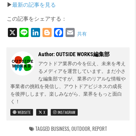
▶︎
最新の記事を見る
この記事をシェアする：
X
L
L
B
F
E
共有
i
i
l
a
m
n
n
o
c
a
Author:
OUTSIDE WORKS編集部
e
k
g
e
i
アウトドア業界の今を伝え、未来を考え
e
g
b
l
るメディアを運営しています。まだ小さ
d
e
o
な編集部ですが、業界のリアルな情報や
事業者の挑戦を発信し、アウトドアビジネスの成長
I
r
o
を後押しします。楽しみながら、業界をもっと面白
n
k
く！
WEBSITE
X
INSTAGRAM
TAGGED
BUSINESS
,
OUTDOOR
,
REPORT