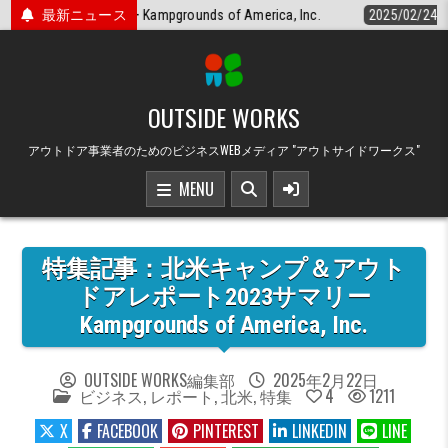
Skip
erica, Inc.
最新ニュース
2025/02/24
キャンプ場の予約システムと集客
to
content
OUTSIDE WORKS
アウトドア事業者のためのビジネスWEBメディア "アウトサイドワークス"
MENU
特集記事：北米キャンプ＆アウト
ドアレポート2023サマリー
Kampgrounds of America, Inc.
OUTSIDE WORKS編集部
2025年2月22日
POSTED
ビジネス
,
レポート
,
北米
,
特集
4
1211
IN
X
FACEBOOK
PINTEREST
LINKEDIN
LINE