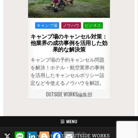
Posted
キャンプ場
ノウハウ
ビジネス
in
キャンプ場のキャンセル対策：
他業界の成功事例を活用した効
果的な解決策
キャンプ場の予約キャンセル問題
を解決！ホテル・航空業界の事例
を活用したキャンセルポリシー設
定など今使えるノウハウを解説。
OUTSIDE WORKS編集部
MENU
X
Line
LinkedIn
Blogger
Facebook
Email
共有
Copyright © 2026 OUTSIDE WORKS