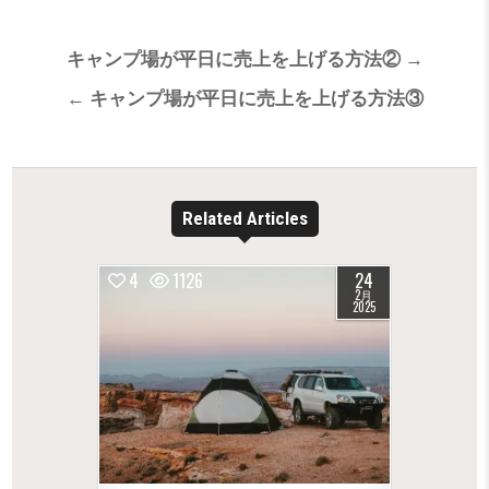
投
キャンプ場が平日に売上を上げる方法② →
稿
← キャンプ場が平日に売上を上げる方法③
ナ
ビ
ゲ
ー
Related Articles
シ
ョ
4
1126
24
ン
2月
2025