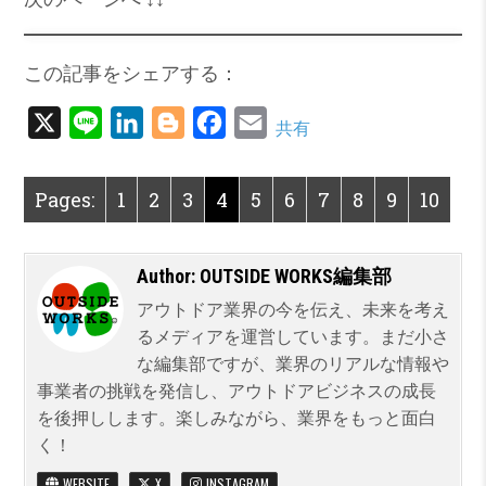
この記事をシェアする：
X
L
L
B
F
E
共有
i
i
l
a
m
n
n
o
c
a
Pages:
1
2
3
4
5
6
7
8
9
10
e
k
g
e
i
e
g
b
l
Author:
OUTSIDE WORKS編集部
d
e
o
アウトドア業界の今を伝え、未来を考え
I
r
o
るメディアを運営しています。まだ小さ
n
k
な編集部ですが、業界のリアルな情報や
事業者の挑戦を発信し、アウトドアビジネスの成長
を後押しします。楽しみながら、業界をもっと面白
く！
WEBSITE
X
INSTAGRAM