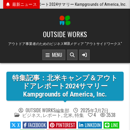
Skip
マリー Kampgrounds of America, Inc.
最新ニュース
2025/02/24
to
content
OUTSIDE WORKS
アウトドア事業者のためのビジネスWEBメディア "アウトサイドワークス"
MENU
特集記事：北米キャンプ＆アウト
ドアレポート2024サマリー
Kampgrounds of America, Inc.
OUTSIDE WORKS編集部
2025年3月2日
POSTED
ビジネス
,
レポート
,
北米
,
特集
4
3538
IN
X
FACEBOOK
PINTEREST
LINKEDIN
LINE