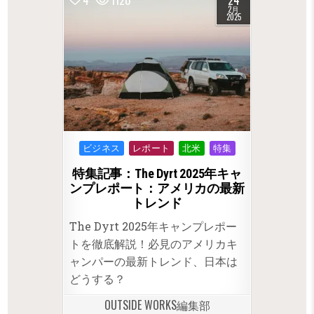
4
1120
24
2月
2025
Posted
ビジネス
レポート
北米
特集
in
特集記事：The Dyrt 2025年キャ
ンプレポート：アメリカの最新
トレンド
The Dyrt 2025年キャンプレポー
トを徹底解説！必見のアメリカキ
ャンパーの最新トレンド、日本は
どうする？
OUTSIDE WORKS編集部