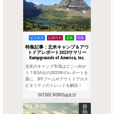
Posted
ビジネス
レポート
北米
特集
in
特集記事：北米キャンプ＆アウ
トドアレポート2023サマリー
Kampgrounds of America, Inc.
北米のキャンプ市場はどこへ向か
う？KOA社の2023年のレポートを
基に、RVブームやアウトドアホス
ピタリティのトレンドを解説！
OUTSIDE WORKS編集部
2
1711
06
3月
2025